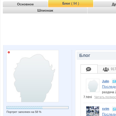
Блог
( 94 )
Основное
Д
Шпионаж
Блог
91
Julin
Последн
раздача 2
7.html
Читать полно
svim
Портрет заполнен на 58 %
Последн