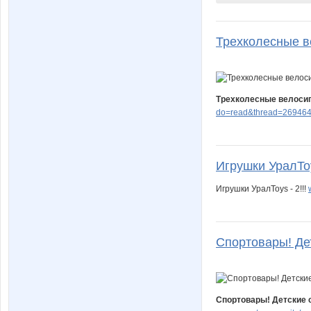
Трехколесные ве
Трехколесные велосипе
do=read&thread=269464
Игрушки УралToys
Игрушки УралToys - 2!!!
Спортовары! Дет
Спортовары! Детские с