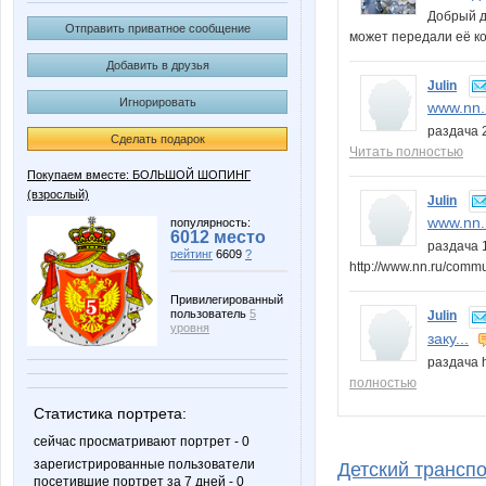
Добрый д
Отправить приватное сообщение
может передали её 
Добавить в друзья
Julin
Игнорировать
www.nn.r
раздача 2
Сделать подарок
Читать полностью
Покупаем вместе: БОЛЬШОЙ ШОПИНГ
(взрослый)
Julin
www.nn.r
популярность:
6012 место
раздача 
рейтинг
6609
?
http://www.nn.ru/comm
Привилегированный
пользователь
5
Julin
уровня
заку...
раздача h
полностью
Статистика портрета:
сейчас просматривают портрет - 0
зарегистрированные пользователи
Детский транспор
посетившие портрет за 7 дней - 0