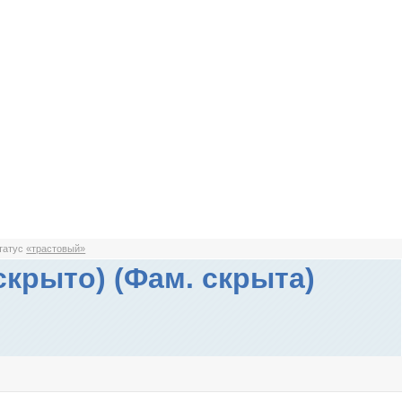
статус
«трастовый»
скрыто) (Фам. скрыта)