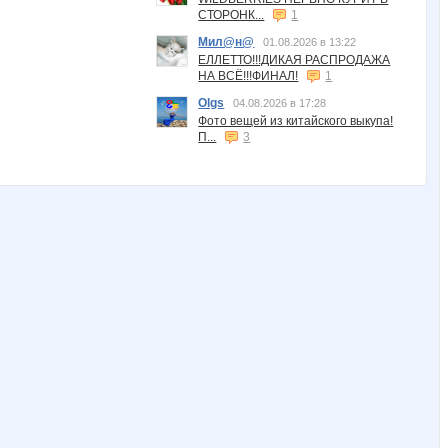
СТОРОНК...
1
Мил@н@
01.08.2026 в 13:22
ЕЛЛЕТТО!!!ДИКАЯ РАСПРОДАЖА
НА ВСЁ!!!ФИНАЛ!
1
Olgs
04.08.2026 в 17:28
Фото вещей из китайского выкупа!
П...
3