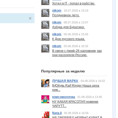
Хотел в IT - попал в рабство.
nikom
18.07.2026 в 19:19
Полдневное лето.
nikom
08.07.2026 в 13:07
Азбука для Буратино.
nikom
05.06.2026 в 15:55
К Дню русского языка.
nikom
05.06.2026 в 10:32
В связи с пмэф-26 напомним, как
они раззоряли Россию.
Популярные за неделю
ЛУЧШАЯ МАРКА
04.08.2026 в 16:02
[b]Обувь Ralf Ringer Наша цена
ниж...
комсомолочка
01.08.2026 в 13:45
НУ КАКАЯ КРАСОТА!!! новинки
ЧАРУТТ...
Nata.li
05.08.2026 в 16:56
WILDBERRIES НЕРВНО КУРИТ В