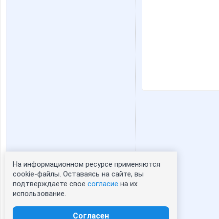
На информационном ресурсе применяются
Статистика портрета:
cookie-файлы. Оставаясь на сайте, вы
подтверждаете свое
согласие
на их
сейчас просматривают портрет - 0
использование.
зарегистрированные пользователи
посетившие портрет за 7 дней - 0
Согласен