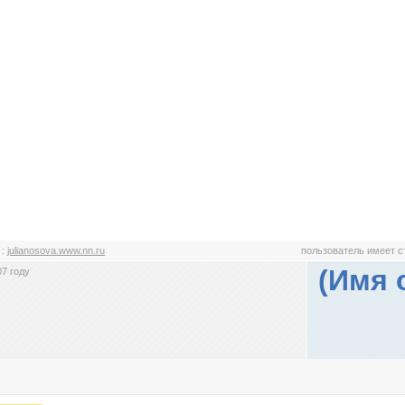
n
:
julianosova.www.nn.ru
пользователь имеет 
(Имя 
7 году