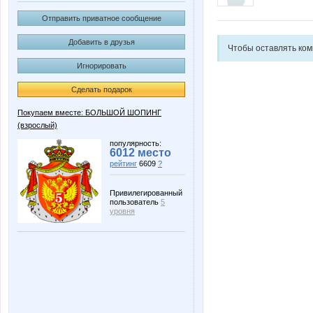
Отправить приватное сообщение
Добавить в друзья
Чтобы оставлять ко
Игнорировать
Сделать подарок
Покупаем вместе: БОЛЬШОЙ ШОПИНГ
(взрослый)
популярность:
6012 место
рейтинг
6609
?
Привилегированный
пользователь
5
уровня