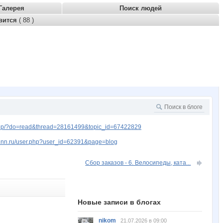
Галерея
Поиск людей
вится
( 88 )
op/?do=read&thread=28161499&topic_id=67422829
w.nn.ru/user.php?user_id=62391&page=blog
Сбор заказов - 6. Велосипеды, ката...
Новые записи в блогах
nikom
21.07.2026 в 09:00