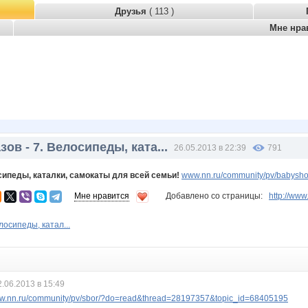
Друзья
( 113 )
Мне нра
зов - 7. Велосипеды, ката...
26.05.2013 в 22:39
791
осипеды, каталки, самокаты для всей семьи!
www.nn.ru/community/pv/babysh
Мне нравится
Добавлено со страницы:
http://ww
лосипеды, катал...
2.06.2013 в 15:49
.nn.ru/community/pv/sbor/?do=read&thread=28197357&topic_id=68405195