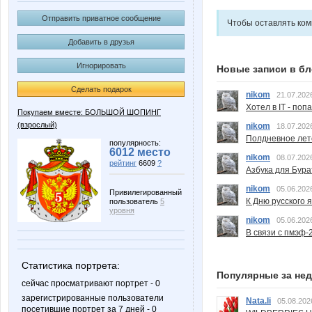
Отправить приватное сообщение
Чтобы оставлять ко
Добавить в друзья
Игнорировать
Новые записи в бл
Сделать подарок
nikom
21.07.202
Хотел в IT - поп
Покупаем вместе: БОЛЬШОЙ ШОПИНГ
(взрослый)
nikom
18.07.202
Полдневное лет
популярность:
6012 место
nikom
08.07.202
рейтинг
6609
?
Азбука для Бура
nikom
05.06.202
Привилегированный
К Дню русского 
пользователь
5
уровня
nikom
05.06.202
В связи с пмэф-
Статистика портрета:
Популярные за не
сейчас просматривают портрет - 0
зарегистрированные пользователи
Nata.li
05.08.202
посетившие портрет за 7 дней - 0