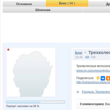
Блог
( 94 )
Основное
Д
Шпионаж
Трехколес
>
Блог
19:46
798
Трехколесные велосипе
www.nn.ru/community/p
Поделиться:
http://julianosova.www.nn
Раздача. Трехколес
0 комментариев
. Ва
Портрет заполнен на 58 %