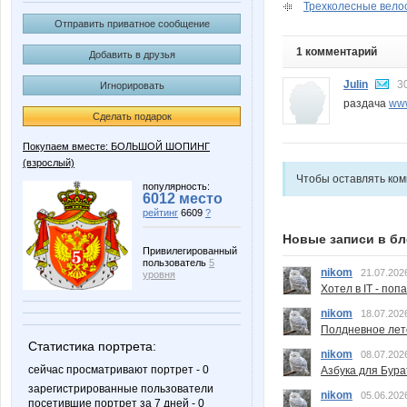
Трехколесные велос
Отправить приватное сообщение
1 комментарий
Добавить в друзья
Julin
3
Игнорировать
раздача
www
Сделать подарок
Покупаем вместе: БОЛЬШОЙ ШОПИНГ
(взрослый)
Чтобы оставлять ко
популярность:
6012 место
рейтинг
6609
?
Новые записи в бл
Привилегированный
пользователь
5
nikom
21.07.202
уровня
Хотел в IT - поп
nikom
18.07.202
Полдневное лет
Статистика портрета:
nikom
08.07.202
сейчас просматривают портрет - 0
Азбука для Бура
зарегистрированные пользователи
nikom
05.06.202
посетившие портрет за 7 дней - 0