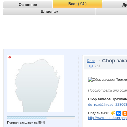
Блог
( 94 )
Основное
Д
Шпионаж
Сбор зака
>
Блог
761
Просмотреть или сохр
Сбор заказов. Трехко
do=read&thread=228063
Поделиться:
http://www.nn.ru/user.p
Портрет заполнен на 58 %