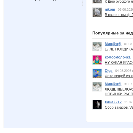
К Дню русского 
nikom
05.06.202
В связи с пмэф-
Популярные за не
Мил@н@
01.08
ЕЛЛЕТТО!!!ДИК
комсомолочка
НУ КАКАЯ КРАСОТ
Olgs
04.08.2026 
Фото вещей из ки
Мил@н@
31.07
ЛЮШЕ!!!!БЕЛО
НОВИНКИ,РАСП
Лана2212
31.07
Сбор заказов. Ve