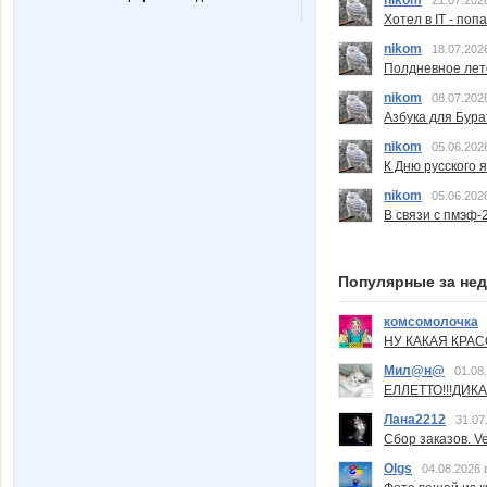
Хотел в IT - поп
nikom
18.07.202
Полдневное лет
nikom
08.07.202
Азбука для Бура
nikom
05.06.202
К Дню русского 
nikom
05.06.202
В связи с пмэф-
Популярные за не
комсомолочка
НУ КАКАЯ КРАСОТ
Мил@н@
01.08
ЕЛЛЕТТО!!!ДИК
Лана2212
31.07
Сбор заказов. Ve
Olgs
04.08.2026 