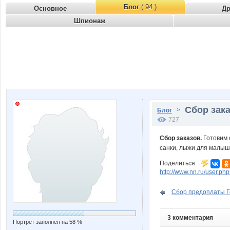
Блог
( 94 )
Основное
Д
Шпионаж
Сбор зака
>
Блог
727
Сбор заказов.
Готовим с
санки, лыжи для малы
Поделиться:
http://www.nn.ru/user.p
Сбор предоплаты Го
3 комментария
Портрет заполнен на 58 %