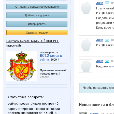
Julin
0
Отправить приватное сообщение
Груз у меня!
Из ЦР заказ
Добавить в друзья
Раздачи с м
раздачами б
Игнорировать
Кому срочно
Сделать подарок
Julin
0
Покупаем вместе: БОЛЬШОЙ ШОПИНГ
Из ЦР заказ
(взрослый)
популярность:
6012 место
рейтинг
6609
?
Julin
0
Раздачи
www
Привилегированный
пользователь
5
уровня
Чтобы оставлять ко
Статистика портрета:
сейчас просматривают портрет - 0
Новые записи в бл
зарегистрированные пользователи
посетившие портрет за 7 дней - 0
nikom
21.07.202