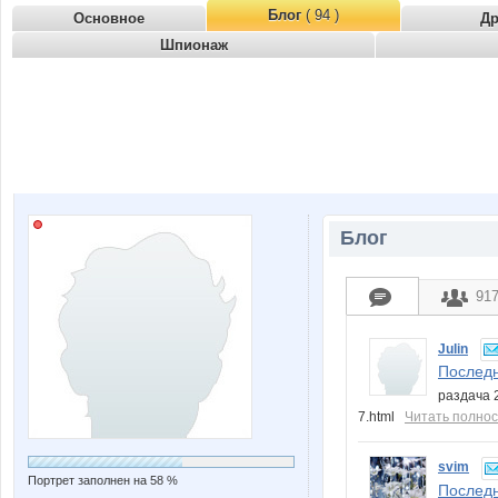
Блог
( 94 )
Основное
Д
Шпионаж
Блог
91
Julin
Последн
раздача 2
7.html
Читать полно
svim
Портрет заполнен на 58 %
Последн