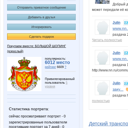
Добрый д
Отправить приватное сообщение
может передали её 
Добавить в друзья
Julin
Игнорировать
www.nn.r
раздача 2
Сделать подарок
Читать полностью
Покупаем вместе: БОЛЬШОЙ ШОПИНГ
(взрослый)
Julin
www.nn.r
популярность:
6012 место
раздача 
рейтинг
6609
?
http://www.nn.ru/comm
Привилегированный
пользователь
5
Julin
уровня
заку...
раздача h
полностью
Статистика портрета:
сейчас просматривают портрет - 0
зарегистрированные пользователи
Детский транспо
посетившие портрет за 7 дней - 0